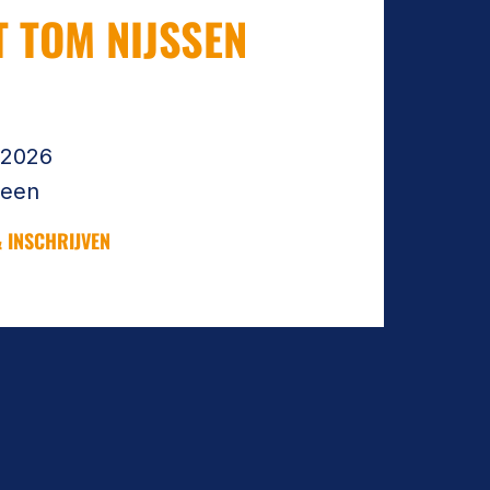
T TOM NIJSSEN
n
-2026
leen
 INSCHRIJVEN