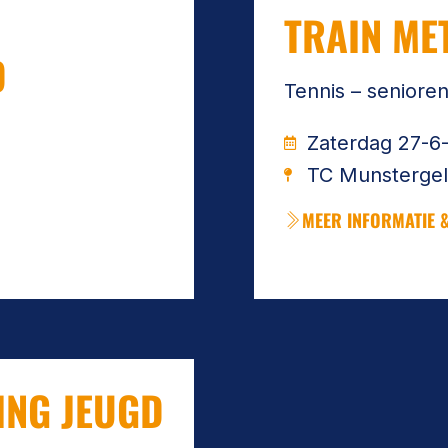
TRAIN ME
D
Tennis – seniore
Zaterdag 27-6
TC Munsterge
MEER INFORMATIE &
ING JEUGD