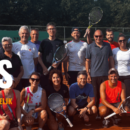
S
ELJK