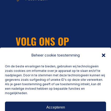
VOLG ONS OP
Beheer cookie toestemming
Om de beste ervaringen te bieden, gebruiken wij technologieën
zoals cookies om informatie over je apparaat op te slaan en/of te
raadplegen. Door in te stemmen met deze technologieën kunnen wij
gegevens zoals surfgedrag of unieke ID's op deze site verwerken.
Als je geen toestemming geeft of uw toestemming intrekt, kan dit
een nadelige invloed hebben op bepaalde functies en
Schrijf je in voor onze nieuwsbrief
mogelijkheden.
Accepteren